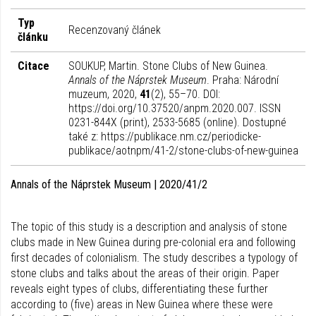
Typ
Recenzovaný článek
článku
Citace
SOUKUP, Martin. Stone Clubs of New Guinea.
Annals of the Náprstek Museum
. Praha: Národní
muzeum, 2020,
41
(2), 55–70. DOI:
https://doi.org/10.37520/anpm.2020.007. ISSN
0231-844X (print), 2533-5685 (online). Dostupné
také z: https://publikace.nm.cz/periodicke-
publikace/aotnpm/41-2/stone-clubs-of-new-guinea
Annals of the Náprstek Museum | 2020/41/2
The topic of this study is a description and analysis of stone
clubs made in New Guinea during pre-colonial era and following
first decades of colonialism. The study describes a typology of
stone clubs and talks about the areas of their origin. Paper
reveals eight types of clubs, differentiating these further
according to (five) areas in New Guinea where these were