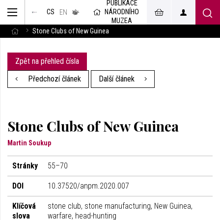
PUBLIKACE
muzeum
NÁRODNÍHO
CS
v českém
EN
znakovém
MUZEA
jazyce
Stone Clubs of New Guinea
Zpět na přehled čísla
Předchozí článek
Další článek
Stone Clubs of New Guinea
Martin Soukup
Stránky
55–70
DOI
10.37520/anpm.2020.007
Klíčová
stone club, stone manufacturing, New Guinea,
slova
warfare, head-hunting