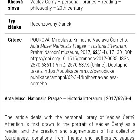
Klíčová
Václav Černý – personal libraries – reading –
slova
philosophy – 20th century
Typ
Recenzovaný článek
článku
Citace
POUROVÁ, Miroslava. Knihovna Václava Černého.
Acta Musei Nationalis Pragae – Historia litterarum
.
Praha: Národní muzeum, 2017,
62
(3-4), 17–30. DOI:
https://doi.org/10.1515/amnpsc-2017-0035. ISSN
2570-6861 (Print), 2570-687X (Online). Dostupné
také z: https://publikace.nm.cz/periodicke-
publikace/amnphl/62-3-4/knihovna-vaclava-
cerneho
Acta Musei Nationalis Pragae – Historia litterarum | 2017/62/3-4
The article deals with the personal library of Václav Černý.
Attention is first drawn to the portrait of Václav Černý as a
reader, and the creation and augmentation of his collection
(purchases, donations from friends and authors-colleagues,