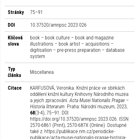
Stránky
75–91
DOI
10.37520/amnpsc.2023.026
Klíčová
book – book culture – book and magazine
slova
illustrations – book artist – acquisitions –
digitisation – pre-press preparation – database
system
Typ
Miscellanea
článku
Citace
KARFUSOVÁ, Veronika. Knižní práce ve sbírkách
oddělení knižní kultury Knihovny Národního muzea
a jejich zpracování.
Acta Musei Nationalis Pragae –
Historia litterarum
. Praha: Národní muzeum, 2023,
68
(3-4), 75–91. DOI:
https://doi.org/10.37520/amnpsc.2023.026. ISSN
2570-6861 (Print), 2570-687X (Online). Dostupné
také z: https://publikace.nm.cz/periodicke-
publikace/acta-musei-nationalis-pragae-historia-