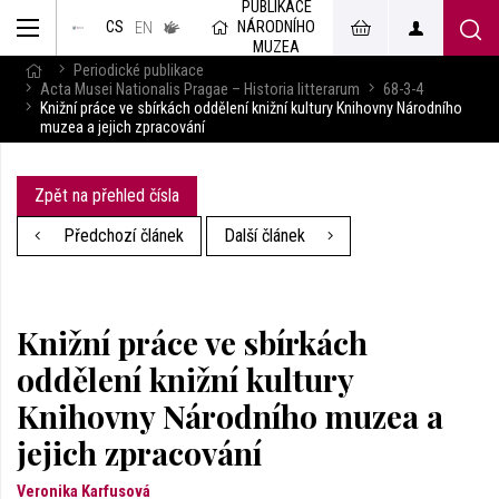
PUBLIKACE
muzeum
NÁRODNÍHO
CS
v českém
EN
znakovém
MUZEA
jazyce
Periodické publikace
Acta Musei Nationalis Pragae – Historia litterarum
68-3-4
Knižní práce ve sbírkách oddělení knižní kultury Knihovny Národního
muzea a jejich zpracování
Zpět na přehled čísla
Předchozí článek
Další článek
Knižní práce ve sbírkách
oddělení knižní kultury
Knihovny Národního muzea a
jejich zpracování
Veronika Karfusová