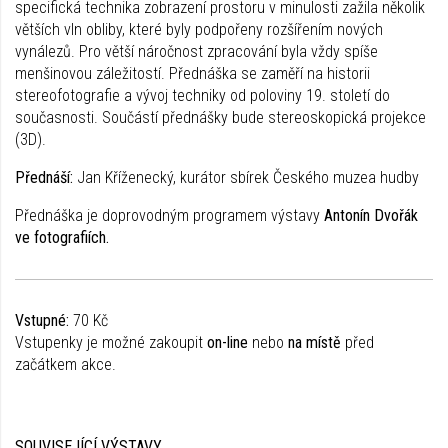
specifická technika zobrazení prostoru v minulosti zažila několik
větších vln obliby, které byly podpořeny rozšířením nových
vynálezů. Pro větší náročnost zpracování byla vždy spíše
menšinovou záležitostí. Přednáška se zaměří na historii
stereofotografie a vývoj techniky od poloviny 19. století do
současnosti. Součástí přednášky bude stereoskopická projekce
(3D).
Přednáší:
Jan Kříženecký, kurátor sbírek Českého muzea hudby
Přednáška je doprovodným programem výstavy
Antonín Dvořák
ve fotografiích.
Vstupné:
70 Kč
Vstupenky je možné zakoupit
on-line
nebo
na místě
před
začátkem akce.
SOUVISEJÍCÍ VÝSTAVY