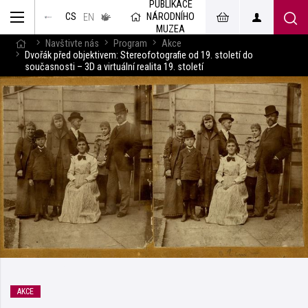
PUBLIKACE
muzeum
NÁRODNÍHO
CS
v českém
EN
znakovém
MUZEA
jazyce
Navštivte nás
Program
Akce
Dvořák před objektivem: Stereofotografie od 19. století do
současnosti – 3D a virtuální realita 19. století
AKCE