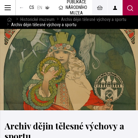
PUBLIKACE
muzeum
NÁRODNÍHO
CS
v českém
EN
znakovém
MUZEA
jazyce
Historické muzeum
Archiv dějin tělesné výchovy a sportu
Archiv dějin tělesné výchovy a sportu
Archiv dějin tělesné výchovy a
sportu