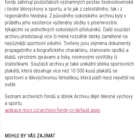
fondy zahrnují pozůstalosti významných postav československé
i české tělovýchovy a sportu, a to jak z celostátního, tak i z
regionálního hlediska. Z původního sokolského archivu byly v
průběhu jeho existence vyčleněny složky s písemnostmi
týkajícími se jednotlivých sokolských příslušníků. Další součást
archivu představují více či méně rozsáhlé sbírky zaměřené na
nejrůznější sportovní odvětví. Tvořeny jsou zejména dokumenty
propagačního a biografického charakteru, stanovami spolků a
klubů, výročními zprávami a tisky, novinovými výstřižky či
statistikami. Součástí archivu je také unikátní sbírka sportovních
plakátů, která obsahuje více než 10 500 kusů plakátů se
sportovní a tělovýchovnou tématikou, která patří mezi největší na
světě.
Seznam archivních fondů a sbírek Archivu dějin tělesné výchovy
a sportu:
aplikace.mvcr.cz/archivni-fondy-cr/default.aspx
MOHLO BY VÁS ZAJÍMAT