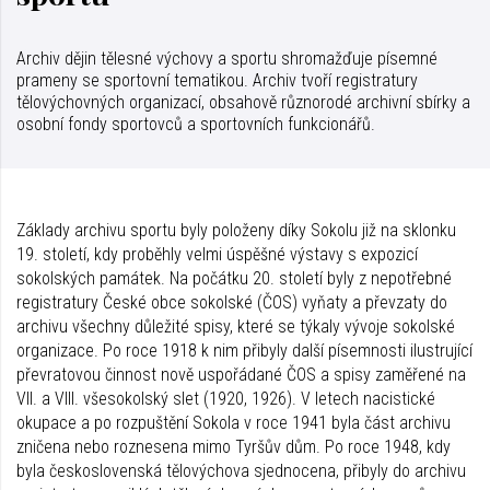
Archiv dějin tělesné výchovy a sportu shromažďuje písemné
prameny se sportovní tematikou. Archiv tvoří registratury
tělovýchovných organizací, obsahově různorodé archivní sbírky a
osobní fondy sportovců a sportovních funkcionářů.
Základy archivu sportu byly položeny díky Sokolu již na sklonku
19. století, kdy proběhly velmi úspěšné výstavy s expozicí
sokolských památek. Na počátku 20. století byly z nepotřebné
registratury České obce sokolské (ČOS) vyňaty a převzaty do
archivu všechny důležité spisy, které se týkaly vývoje sokolské
organizace. Po roce 1918 k nim přibyly další písemnosti ilustrující
převratovou činnost nově uspořádané ČOS a spisy zaměřené na
VII. a VIII. všesokolský slet (1920, 1926). V letech nacistické
okupace a po rozpuštění Sokola v roce 1941 byla část archivu
zničena nebo roznesena mimo Tyršův dům. Po roce 1948, kdy
byla československá tělovýchova sjednocena, přibyly do archivu