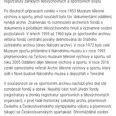
registratury zaniklých tělovýchovných a sportovních svazů.
Po dlouhých přípravách vzniklo v roce 1953 Muzeum tělesné
výchovy a sportu, jehož součástí bylo tzv. dokumentární oddělení,
nynější archiv. Znamenalo to rozmnožení archivních fondů o
dokumenty k počátkům tělovýchovného hnutí a významné osobní
pozůstalosti. V letech 1959 až 1960 byla ze sportovního archivu
většina fondů centrální povahy delimitována do Státního
ústředního archivu (dnes Národní archiv). V roce 1972 bylo celé
Muzeum sportu přičleněno k Národnímu muzeu a v roce 1993
přejmenováno na Tyršovo muzeum tělesné výchovy a sportu, od
roku 2005 Oddělení dějin tělesné výchovy a sportu. V roce 2016
vznikl samostatný referát Archiv tělesné výchovy a sportu, který
sídlí v Nové budově Národního muzea s depozitáři v Terezíně.
V současnosti se ve sportovním archivu nachází přes dvě stě
osmdesát fondů a sbírek. Největší část tvoří úřední fondy
(registratury a zlomky registratur sportovních a tělovýchovných
organizací), v prvé řadě historický sokolský archiv, písemnosti
Českého a Československého olympijského výboru a písemnosti
týkající se Československých spartakiád. Shromážděné osobní