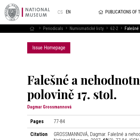
PUBLICATIONS OF 
EN
CS
Periodicals
Numismatické listy
62-2
Falešné 
Issue Homepage
Falešné a nehodnotn
polovině 17. stol.
Dagmar Grossmannová
Pages
77-84
Citation
GROSSMANNOVÁ, Dagmar. Falešné a nehodno