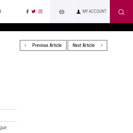
S
MY ACCOUNT
Previous Article
Next Article
gue: