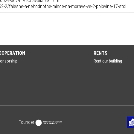
 0029-6074. Also available from:
/62-2/falesne-a-nehodnotne-mince-na-morave-ve-2-polovine-17-stol
OOPERATION
RENTS
onsorship
Rent our building
Founder: