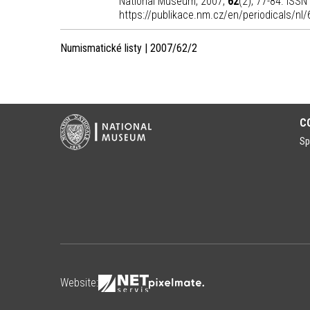
National Museum, 2007,
62
(2), 77-84. ISSN
https://publikace.nm.cz/en/periodicals/nl
Numismatické listy | 2007/62/2
C
Sp
Website: