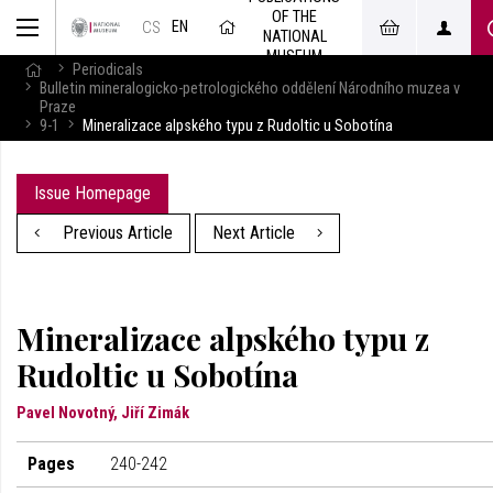
OF THE
EN
CS
NATIONAL
MUSEUM
Periodicals
Bulletin mineralogicko-petrologického oddělení Národního muzea v
Praze
9-1
Mineralizace alpského typu z Rudoltic u Sobotína
Issue Homepage
Previous Article
Next Article
Mineralizace alpského typu z
Rudoltic u Sobotína
Pavel Novotný, Jiří Zimák
Pages
240-242