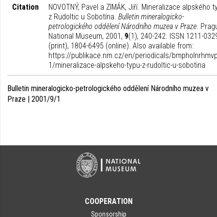
Citation
NOVOTNÝ, Pavel a ZIMÁK, Jiří. Mineralizace alpského t
z Rudoltic u Sobotína.
Bulletin mineralogicko-
petrologického oddělení Národního muzea v Praze
. Prag
National Museum, 2001,
9
(1), 240-242. ISSN 1211-032
(print), 1804-6495 (online). Also available from:
https://publikace.nm.cz/en/periodicals/bmpholnrhmvp
1/mineralizace-alpskeho-typu-z-rudoltic-u-sobotina
Bulletin mineralogicko-petrologického oddělení Národního muzea v
Praze | 2001/9/1
COOPERATION
Sponsorship