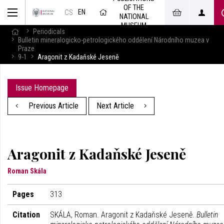
OF THE
EN
CS
NATIONAL
MUSEUM
Periodicals
Bulletin mineralogicko-petrologického oddělení Národního muzea v
Praze
9-1
Aragonit z Kadaňské Jeseně
Issue Homepage
Previous Article
Next Article
Aragonit z Kadaňské Jeseně
Roman Skála
Pages
313
Citation
SKÁLA, Roman. Aragonit z Kadaňské Jeseně.
Bulletin