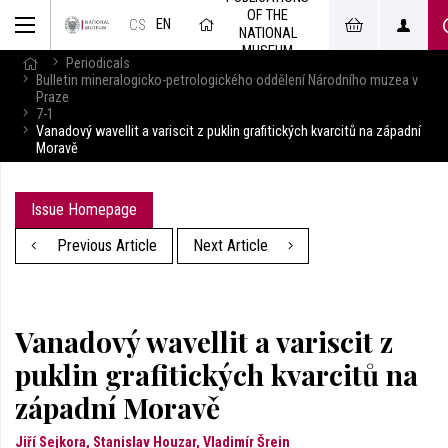
OF THE
EN
CS
NATIONAL
MUSEUM
Periodicals
Bulletin mineralogicko-petrologického oddělení Národního muzea v
Praze
7-1
Vanadový wavellit a variscit z puklin grafitických kvarcitů na západní
Moravě
Issue Homepage
Previous Article
Next Article
Vanadový wavellit a variscit z
puklin grafitických kvarcitů na
západní Moravě
Jiří Sejkora, Stanislav Houzar, Vladimír Šrein