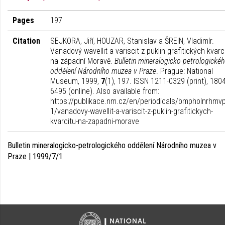
Pages
197
Citation
SEJKORA, Jiří, HOUZAR, Stanislav a ŠREIN, Vladimír.
Vanadový wavellit a variscit z puklin grafitických kvarc
na západní Moravě.
Bulletin mineralogicko-petrologické
oddělení Národního muzea v Praze
. Prague: National
Museum, 1999,
7
(1), 197. ISSN 1211-0329 (print), 1804
6495 (online). Also available from:
https://publikace.nm.cz/en/periodicals/bmpholnrhmvp
1/vanadovy-wavellit-a-variscit-z-puklin-grafitickych-
kvarcitu-na-zapadni-morave
Bulletin mineralogicko-petrologického oddělení Národního muzea v
Praze | 1999/7/1