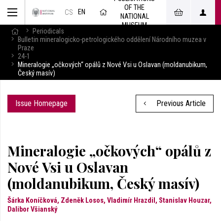
OF THE
EN
CS
NATIONAL
MUSEUM
Periodicals
Bulletin mineralogicko-petrologického oddělení Národního muzea v
Praze
24-1
Mineralogie „očkových“ opálů z Nové Vsi u Oslavan (moldanubikum,
Český masív)
Issue Homepage
Previous Article
Mineralogie „očkových“ opálů z
Nové Vsi u Oslavan
(moldanubikum, Český masív)
Šárka Koníčková, Zdeněk Losos, Vladimír Hrazdil, Stanislav Houzar,
Dalibor Všianský