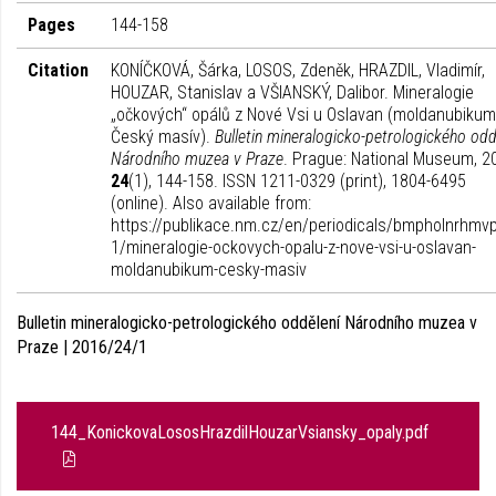
Pages
144-158
Citation
KONÍČKOVÁ, Šárka, LOSOS, Zdeněk, HRAZDIL, Vladimír,
HOUZAR, Stanislav a VŠIANSKÝ, Dalibor. Mineralogie
„očkových“ opálů z Nové Vsi u Oslavan (moldanubikum
Český masív).
Bulletin mineralogicko-petrologického odd
Národního muzea v Praze
. Prague: National Museum, 2
24
(1), 144-158. ISSN 1211-0329 (print), 1804-6495
(online). Also available from:
https://publikace.nm.cz/en/periodicals/bmpholnrhmv
1/mineralogie-ockovych-opalu-z-nove-vsi-u-oslavan-
moldanubikum-cesky-masiv
Bulletin mineralogicko-petrologického oddělení Národního muzea v
Praze | 2016/24/1
144_KonickovaLososHrazdilHouzarVsiansky_opaly.pdf