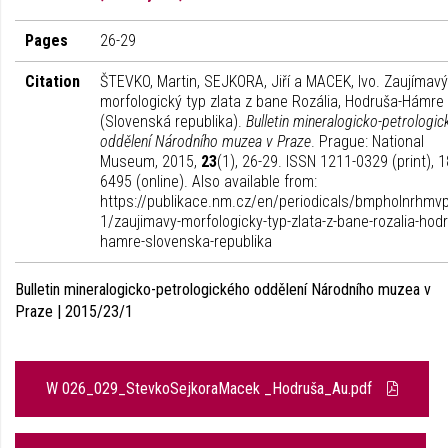
Pages
26-29
Citation
ŠTEVKO, Martin, SEJKORA, Jiří a MACEK, Ivo. Zaujímavý
morfologický typ zlata z bane Rozália, Hodruša-Hámre
(Slovenská republika).
Bulletin mineralogicko-petrologi
oddělení Národního muzea v Praze
. Prague: National
Museum, 2015,
23
(1), 26-29. ISSN 1211-0329 (print), 
6495 (online). Also available from:
https://publikace.nm.cz/en/periodicals/bmpholnrhmv
1/zaujimavy-morfologicky-typ-zlata-z-bane-rozalia-hod
hamre-slovenska-republika
Bulletin mineralogicko-petrologického oddělení Národního muzea v
Praze | 2015/23/1
W 026_029_StevkoSejkoraMacek _Hodruša_Au.pdf