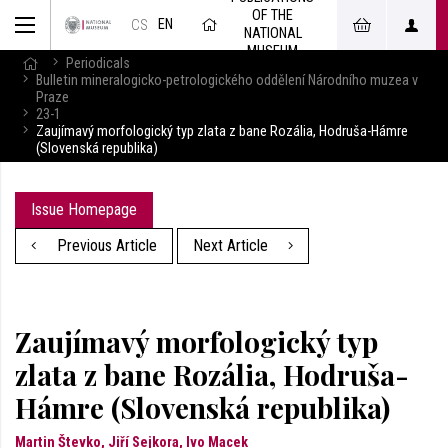
OF THE
EN
CS
NATIONAL
MUSEUM
Periodicals
Bulletin mineralogicko-petrologického oddělení Národního muzea v
Praze
23-1
Zaujímavý morfologický typ zlata z bane Rozália, Hodruša-Hámre
(Slovenská republika)
Issue Homepage
Previous Article
Next Article
Zaujímavý morfologický typ
zlata z bane Rozália, Hodruša-
Hámre (Slovenská republika)
Martin Števko, Jiří Sejkora, Ivo Macek