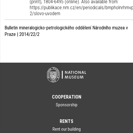
(print), 1804-6495 (online). Also available from:
https://publikace.nm.cz/en/periodicals/bmpholnrhmv
2/slovo-uvodem
Bulletin mineralogicko-petrologického oddělení Národního muzea v
Praze | 2014/22/2
COOPERATION
Sponsorship
RENTS
Rent our building