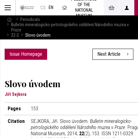
OF THE
EN
CS
NATIONAL
MUSEUM
Periodicals
Bulletin mineralogicko-petrologického oddělení Národního muzea v
Praze
22-2
Slovo úvodem
Issue Homepage
Next Article
Slovo úvodem
Jiří Sejkora
Pages
153
Citation
SEJKORA, Jiří. Slovo úvodem.
Bulletin mineralogicko-
petrologického oddělení Národního muzea v Praze
. Prag
National Museum, 2014,
22
(2), 153. ISSN 1211-0329