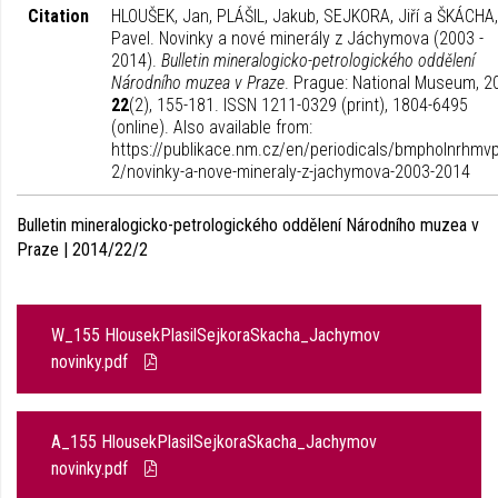
Citation
HLOUŠEK, Jan, PLÁŠIL, Jakub, SEJKORA, Jiří a ŠKÁCHA,
Pavel. Novinky a nové minerály z Jáchymova (2003 -
2014).
Bulletin mineralogicko-petrologického oddělení
Národního muzea v Praze
. Prague: National Museum, 2
22
(2), 155-181. ISSN 1211-0329 (print), 1804-6495
(online). Also available from:
https://publikace.nm.cz/en/periodicals/bmpholnrhmv
2/novinky-a-nove-mineraly-z-jachymova-2003-2014
Bulletin mineralogicko-petrologického oddělení Národního muzea v
Praze | 2014/22/2
W_155 HlousekPlasilSejkoraSkacha_Jachymov
novinky.pdf
A_155 HlousekPlasilSejkoraSkacha_Jachymov
novinky.pdf