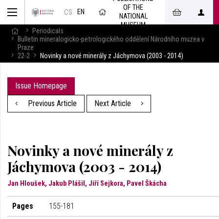
OF THE
EN
CS
NATIONAL
MUSEUM
Periodicals
Bulletin mineralogicko-petrologického oddělení Národního muzea v
Praze
22-2
Novinky a nové minerály z Jáchymova (2003 - 2014)
Issue Homepage
Previous Article
Next Article
Novinky a nové minerály z
Jáchymova (2003 - 2014)
Jan Hloušek, Jakub Plášil, Jiří Sejkora, Pavel Škácha
Pages
155-181