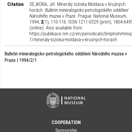
Citation
SEJKORA, Jiří. Minerály ložiska Moldava v Krušných
horách.
Bulletin mineralogicko-petrologického oddělení
Národního muzea v Praze
. Prague: National Museum,
1994,
2
(1), 110-116. ISSN 1211-0329 (print), 1804-649
(online). Also available from:
https://publikace.nm.cz/en/periodicals/bmpholnrhmvp
1/mineraly-loziska-moldava-v-krusnych-horach
Bulletin mineralogicko-petrologického oddělení Národního muzea v
Praze | 1994/2/1
COOPERATION
Sponsorship