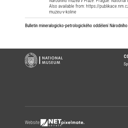
Národního muzea v Praze
. Prague: Nationa
Also available from: https://publikace.nm
muzeu-v-koline
Bulletin mineralogicko-petrologického oddělení Národníh
C
Sp
Website: