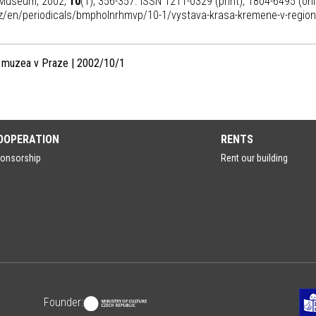
l Museum, 2002,
10
(1), 356-357. ISSN 1211-0329 (print), 1804-6495 (onl
.cz/en/periodicals/bmpholnrhmvp/10-1/vystava-krasa-kremene-v-region
o muzea v Praze | 2002/10/1
OOPERATION
RENTS
onsorship
Rent our building
Founder: