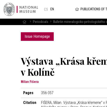
PUBLICATIONS OF 
EN
CS
Periodicals
Bulletin mineralogicko-petrologického
Issue Homepage
Výstava „Krása kře
v Kolíně
Milan Fišera
Pages
356-357
Citation
FIŠERA, Milan. Výstava „Krása křemene“ v 