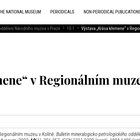
THE NATIONAL MUSEUM
PERIODICALS
NON-PERIODICAL PUBLICATION
 oddělení Národního muzea v Praze
10-1
Výstava „Krása křemene“ v Regio
mene“ v Regionálním muz
Regionálním muzeu v Kolíně.
Bulletin mineralogicko-petrologického odděl