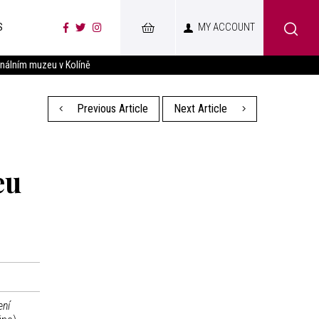
S
MY ACCOUNT
nálním muzeu v Kolíně
Previous Article
Next Article
eu
ení