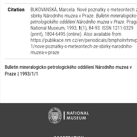
Citation
BUKOVANSKÁ, Marcela. Nové poznatky o meteoritech 
sbírky Národního muzea v Praze.
Bulletin mineralogicko
petrologického oddělení Národního muzea v Praze
. Prag
National Museum, 1993,
1
(1), 84-93. ISSN 1211-0329
(print), 1804-6495 (online). Also available from:
https://publikace.nm.cz/en/periodicals/bmpholnrhmvp
1/nove-poznatky-o-meteoritech-ze-sbirky-narodniho-
muzea-v-praze
Bulletin mineralogicko-petrologického oddělení Národního muzea v
Praze | 1993/1/1