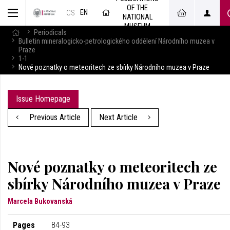
OF THE
EN
CS
NATIONAL
MUSEUM
Periodicals
Bulletin mineralogicko-petrologického oddělení Národního muzea v
Praze
1-1
Nové poznatky o meteoritech ze sbírky Národního muzea v Praze
Issue Homepage
Previous Article
Next Article
Nové poznatky o meteoritech ze
sbírky Národního muzea v Praze
Marcela Bukovanská
Pages
84-93