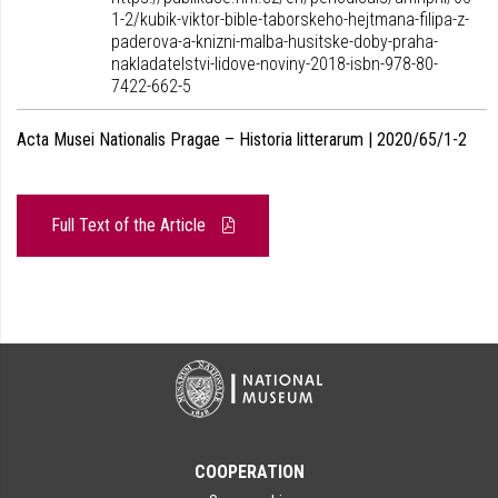
1-2/kubik-viktor-bible-taborskeho-hejtmana-filipa-z-
paderova-a-knizni-malba-husitske-doby-praha-
nakladatelstvi-lidove-noviny-2018-isbn-978-80-
7422-662-5
Acta Musei Nationalis Pragae – Historia litterarum | 2020/65/1-2
Full Text of the Article
COOPERATION