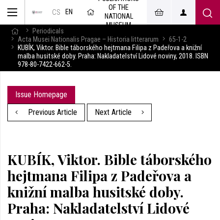
OF THE
EN
CS
NATIONAL
MUSEUM
Periodicals
Acta Musei Nationalis Pragae – Historia litterarum
65-1-2
KUBÍK, Viktor. Bible táborského hejtmana Filipa z Padeřova a knižní
malba husitské doby. Praha: Nakladatelství Lidové noviny, 2018. ISBN
978-80-7422-662-5.
Issue Homepage
Previous Article
Next Article
KUBÍK, Viktor. Bible táborského
hejtmana Filipa z Padeřova a
knižní malba husitské doby.
Praha: Nakladatelství Lidové