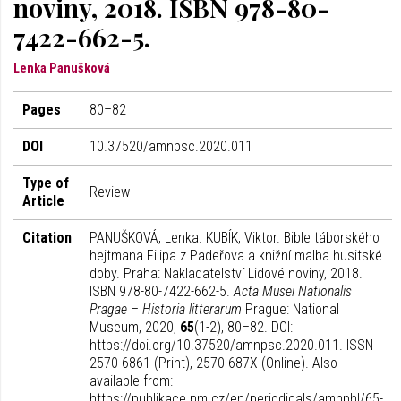
noviny, 2018. ISBN 978-80-
7422-662-5.
Lenka Panušková
Pages
80–82
DOI
10.37520/amnpsc.2020.011
Type of
Review
Article
Citation
PANUŠKOVÁ, Lenka. KUBÍK, Viktor. Bible táborského
hejtmana Filipa z Padeřova a knižní malba husitské
doby. Praha: Nakladatelství Lidové noviny, 2018.
ISBN 978-80-7422-662-5.
Acta Musei Nationalis
Pragae – Historia litterarum
Prague: National
Museum, 2020,
65
(1-2), 80–82. DOI:
https://doi.org/10.37520/amnpsc.2020.011. ISSN
2570-6861 (Print), 2570-687X (Online). Also
available from:
https://publikace.nm.cz/en/periodicals/amnphl/65-