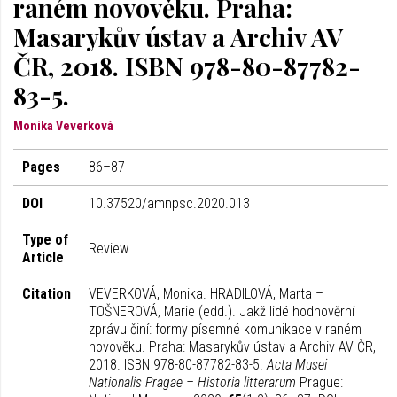
raném novověku. Praha:
Masarykův ústav a Archiv AV
ČR, 2018. ISBN 978-80-87782-
83-5.
Monika Veverková
Pages
86–87
DOI
10.37520/amnpsc.2020.013
Type of
Review
Article
Citation
VEVERKOVÁ, Monika. HRADILOVÁ, Marta –
TOŠNEROVÁ, Marie (edd.). Jakž lidé hodnověrní
zprávu činí: formy písemné komunikace v raném
novověku. Praha: Masarykův ústav a Archiv AV ČR,
2018. ISBN 978-80-87782-83-5.
Acta Musei
Nationalis Pragae – Historia litterarum
Prague: