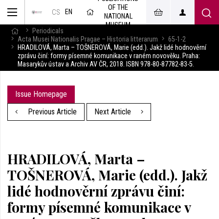
OF THE
EN
CS
NATIONAL
MUSEUM
Periodicals
Acta Musei Nationalis Pragae – Historia litterarum
65-1-2
HRADILOVÁ, Marta – TOŠNEROVÁ, Marie (edd.). Jakž lidé hodnověrní
zprávu činí: formy písemné komunikace v raném novověku. Praha:
Masarykův ústav a Archiv AV ČR, 2018. ISBN 978-80-87782-83-5.
Issue Homepage
Previous Article
Next Article
HRADILOVÁ, Marta –
TOŠNEROVÁ, Marie (edd.). Jakž
lidé hodnověrní zprávu činí:
formy písemné komunikace v