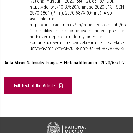
National Museum, 2020,
65
(1-2), 86–87. DOI:
https://doi.org/10.37520/amnpsc.2020.013. ISSN
2570-6861 (Print), 2570-687X (Online). Also
available from:
https://publikace.nm.cz/en/periodicals/amnphl/65-
1-2/hradilova-marta-tosnerova-marie-edd-jakz-lide-
hodnoverni-zpravu-cini-formy-pisemne-
komunikace-v-ranem-novoveku-praha-masarykuv-
ustav-a-archiv-av-cr-2018-isbn-978-80-87782-83-5
Acta Musei Nationalis Pragae – Historia litterarum | 2020/65/1-2
Full Text of the Article