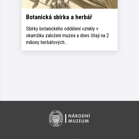
Botanická sbírka a herbář
Sbírky botanického oddělení vznikly v
okamžiku založení muzea a dnes čítají na 2
miliony herbářových…