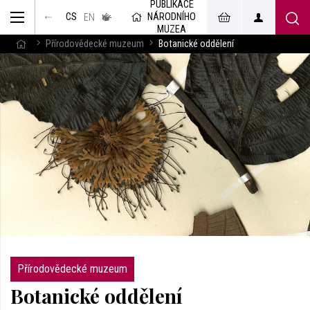
PUBLIKACE
muzeum
NÁRODNÍHO
CS
v českém
EN
znakovém
MUZEA
jazyce
Přírodovědecké muzeum
Botanické oddělení
Přírodovědecké muzeum
Botanické oddělení