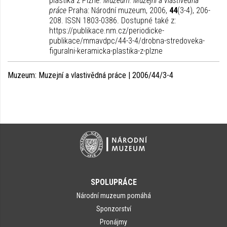
plastika z Plzně.
Muzeum: Muzejní a vlastivědná
práce
Praha: Národní muzeum, 2006,
44
(3-4), 206-
208. ISSN 1803-0386. Dostupné také z:
https://publikace.nm.cz/periodicke-
publikace/mmavdpc/44-3-4/drobna-stredoveka-
figuralni-keramicka-plastika-z-plzne
Muzeum: Muzejní a vlastivědná práce | 2006/44/3-4
SPOLUPRÁCE
Národní muzeum pomáhá
Sponzorství
Pronájmy