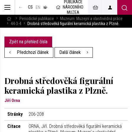
PUBLIKACE
muzeum
NÁRODNÍHO
CS
v českém
EN
znakovém
MUZEA
jazyce
Periodické publikace
Muzeum: Muzejní a vlastivědná práce
44-3-4
Drobná středověká figurální keramická plastika z Plzně.
Zpět na přehled čísla
Předchozí článek
Další článek
Drobná středověká figurální
keramická plastika z Plzně.
Jiří Orna
Stránky
206-208
Citace
ORNA, Jiří. Drobná středověká figurální keramická