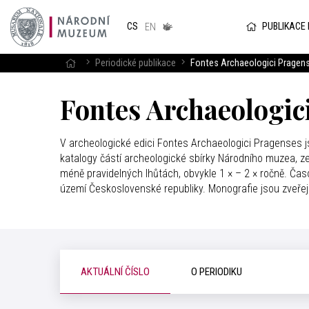
Národním
muzeum
PUBLIKACE
CS
v českém
EN
znakovém
jazyce
Periodické publikace
Fontes Archaeologici Pragen
Fontes Archaeologic
V archeologické edici Fontes Archaeologici Pragenses 
katalogy částí archeologické sbírky Národního muzea, 
méně pravidelných lhůtách, obvykle 1 × – 2 × ročně. Ča
území Československé republiky. Monografie jsou zveře
AKTUÁLNÍ ČÍSLO
O PERIODIKU