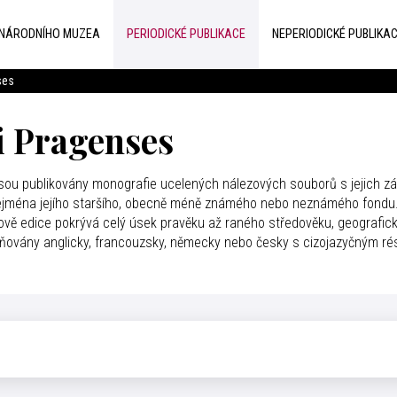
 NÁRODNÍHO MUZEA
PERIODICKÉ PUBLIKACE
NEPERIODICKÉ PUBLIKA
ses
i Pragenses
jsou publikovány monografie ucelených nálezových souborů s jejich 
zejména jejího staršího, obecně méně známého nebo neznámého fondu. 
sově edice pokrývá celý úsek pravěku až raného středověku, geografic
jňovány anglicky, francouzsky, německy nebo česky s cizojazyčným r