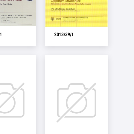
1
2013/39/1