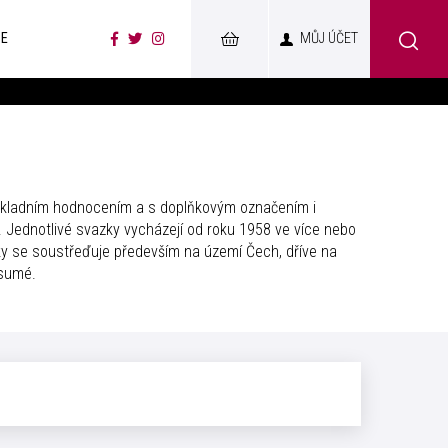
CE
MŮJ ÚČET
základním hodnocením a s doplňkovým označením i
Jednotlivé svazky vycházejí od roku 1958 ve více nebo
ky se soustřeďuje především na území Čech, dříve na
ésumé.