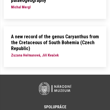
palaeogeography
Michal Mergl
A new record of the genus Caryanthus from
the Cretaceous of South Bohemia (Czech
Republic)
Zuzana Heřmanová, Jiří Kvaček
SPOLUPRÁCE