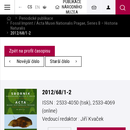
PUBLIKACE
muzeum
NÁRODNÍHO
CS
v českém
EN
znakovém
MUZEA
jazyce
Periodické publikace
Fossil Imprint / Acta Musei Nationalis Pragae, Series B – Historia
Naturalis
2012/68/1-2
Zpět na profil časopisu
Novější číslo
Starší číslo
2012/68/1-2
ISSN : 2533-4050 (tisk), 2533-4069
(online)
Vedoucí redaktor : Jiří Kvaček