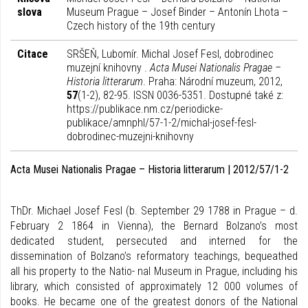
slova
Museum Prague – Josef Binder – Antonín Lhota –
Czech history of the 19th century
Citace
SRŠEŇ, Lubomír. Michal Josef Fesl, dobrodinec
muzejní knihovny .
Acta Musei Nationalis Pragae –
Historia litterarum
. Praha: Národní muzeum, 2012,
57
(1-2), 82-95. ISSN 0036-5351. Dostupné také z:
https://publikace.nm.cz/periodicke-
publikace/amnphl/57-1-2/michal-josef-fesl-
dobrodinec-muzejni-knihovny
Acta Musei Nationalis Pragae – Historia litterarum | 2012/57/1-2
ThDr. Michael Josef Fesl (b. September 29 1788 in Prague – d.
February 2 1864 in Vienna), the Bernard Bolzano’s most
dedicated student, persecuted and interned for the
dissemination of Bolzano’s reformatory teachings, bequeathed
all his property to the Natio- nal Museum in Prague, including his
library, which consisted of approximately 12 000 volumes of
books. He became one of the greatest donors of the National