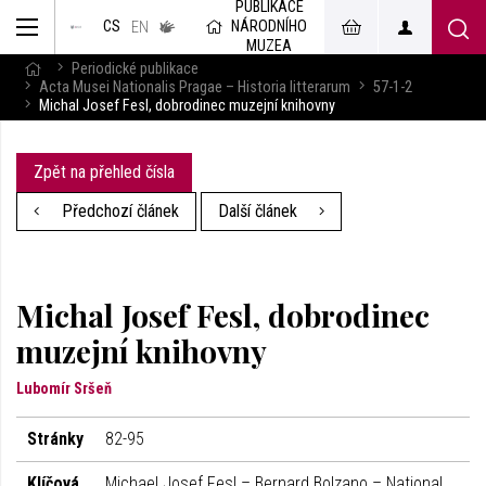
PUBLIKACE
muzeum
NÁRODNÍHO
CS
v českém
EN
znakovém
MUZEA
jazyce
Periodické publikace
Acta Musei Nationalis Pragae – Historia litterarum
57-1-2
Michal Josef Fesl, dobrodinec muzejní knihovny
Zpět na přehled čísla
Předchozí článek
Další článek
Michal Josef Fesl, dobrodinec
muzejní knihovny
Lubomír Sršeň
Stránky
82-95
Klíčová
Michael Josef Fesl – Bernard Bolzano – National