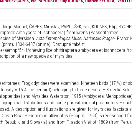
roslav ČAPEK, Ivo PAPOUŠEK, Filip KOUNEK, Oldřich SYCHRA, Ivan LI
orge Manuel, ČAPEK, Miroslav, PAPOUŠEK, Ivo , KOUNEK, Filip, SYCHR
thiraptera: Amblycera et Ischnocera) from wrens (Passeriformes:
pecies of Myrsidea.
Acta Entomologica Musei Nationalis Pragae
. Praha: 
 (print), 1804-6487 (online). Dostupné také z:
ace/aemnp/54-1/chewing-lice-phthiraptera-amblycera-et-ischnocera-fr
scription-of-a-new-species-of-myrsidea
sseriformes: Troglodytidae) were examined. Nineteen birds (17 %) of si
ensity = 15.4 lice per bird) belonging to three genera – Brueelia Kéler
ilopteridae) and Myrsidea Waterston, 1915 (Amblycera: Menoponidae)
geographical distributions and some parasitological parameters – suc
ed. A description and illustrations are given for Myrsidea fasciata s
osta Rica. Penenirmus albiventris (Scopoli, 1763) is redescribed fr
h Republic and Slovakia) and from T. aedon Vieillot, 1809 (from Peru).