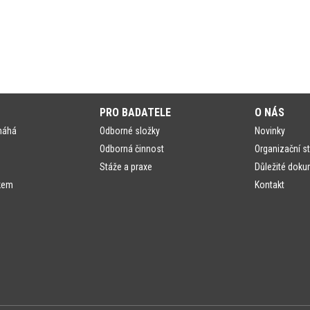
PRO BADATELE
O NÁS
máhá
Odborné složky
Novinky
Odborná činnost
Organizační st
Stáže a praxe
Důležité doku
kem
Kontakt