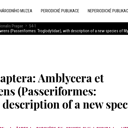
 NÁRODNÍHO MUZEA
PERIODICKÉ PUBLIKACE
NEPERIODICKÉ PUBLIKA
ionalis Pragae
54-1
wrens (Passeriformes: Troglodytidae), with description of a new species of M
raptera: Amblycera et
ens (Passeriformes:
 description of a new spec