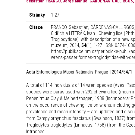
Sebastian FRANCO, Jorge Manuel CÁRDENAS-CALLIRGOS, Mi
Stránky
1-27
Citace
FRANCO, Sebastian, CÁRDENAS-CALLIRGOS, J
Oldřich a LITERÁK, Ivan . Chewing lice (Ph
Troglodytidae), with description of a new s
muzeum, 2014,
54
(1), 1-27. ISSN 0374-1036
https://publikace.nm.cz/periodicke-publik
wrens-passeriformes-troglodytidae-with-de
Acta Entomologica Musei Nationalis Pragae | 2014/54/1
A total of 114 individuals of 14 wren species (Aves: Pa
species were parasitised with 292 chewing lice (mean int
Penenirmus Clay & Meinertzhagen, 1938 (Ischnocera: Ph
on the occurrence of chewing lice on wrens, including 
prevalence and mean intensity – are updated and discuss
from Campylorhynchus fasciatus (Swainson, 1837) from C
Troglodytes troglodytes (Linnaeus, 1758) (from the Czec
Intraspeci