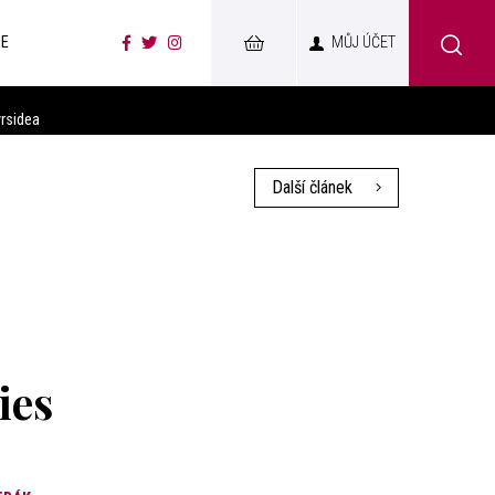
CE
MŮJ ÚČET
yrsidea
Další článek
ies