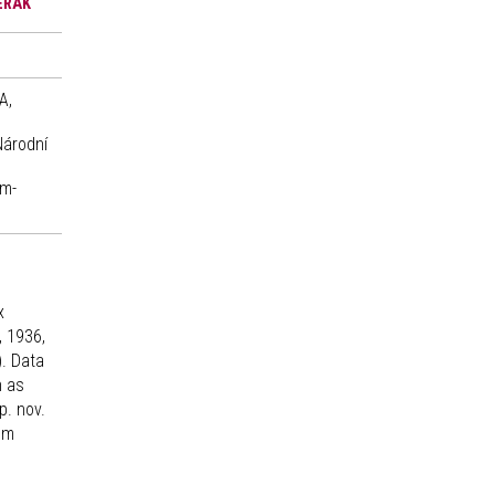
TERÁK
A,
Národní
om-
x
, 1936,
. Data
h as
p. nov.
om