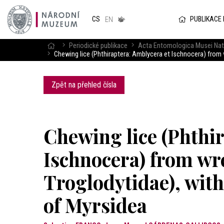
Národním
muzeum
PUBLIKACE
CS
v českém
EN
znakovém
jazyce
Periodické publikace
Acta Entomologica Musei Nat
Chewing lice (Phthiraptera: Amblycera et Ischnocera) from 
Zpět na přehled čísla
Chewing lice (Phthi
Ischnocera) from wr
Troglodytidae), with
of Myrsidea