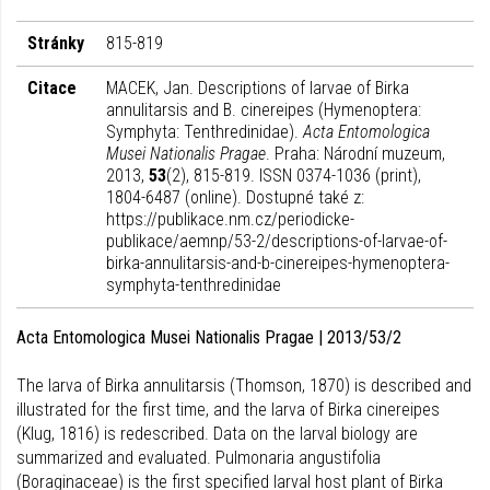
Stránky
815-819
Citace
MACEK, Jan. Descriptions of larvae of Birka
annulitarsis and B. cinereipes (Hymenoptera:
Symphyta: Tenthredinidae).
Acta Entomologica
Musei Nationalis Pragae
. Praha: Národní muzeum,
2013,
53
(2), 815-819. ISSN 0374-1036 (print),
1804-6487 (online). Dostupné také z:
https://publikace.nm.cz/periodicke-
publikace/aemnp/53-2/descriptions-of-larvae-of-
birka-annulitarsis-and-b-cinereipes-hymenoptera-
symphyta-tenthredinidae
Acta Entomologica Musei Nationalis Pragae | 2013/53/2
The larva of Birka annulitarsis (Thomson, 1870) is described and
illustrated for the first time, and the larva of Birka cinereipes
(Klug, 1816) is redescribed. Data on the larval biology are
summarized and evaluated. Pulmonaria angustifolia
(Boraginaceae) is the first specified larval host plant of Birka