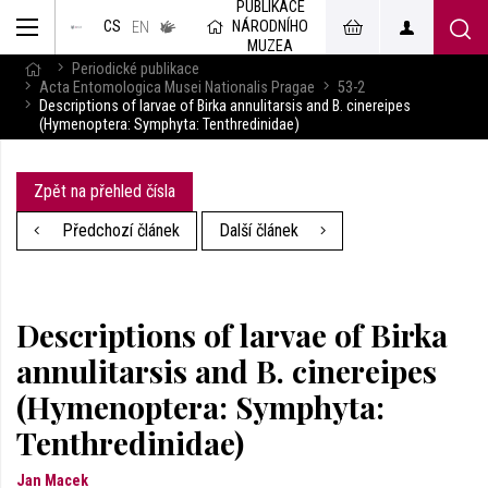
PUBLIKACE
muzeum
NÁRODNÍHO
CS
v českém
EN
znakovém
MUZEA
jazyce
Periodické publikace
Acta Entomologica Musei Nationalis Pragae
53-2
Descriptions of larvae of Birka annulitarsis and B. cinereipes
(Hymenoptera: Symphyta: Tenthredinidae)
Zpět na přehled čísla
Předchozí článek
Další článek
Descriptions of larvae of Birka
annulitarsis and B. cinereipes
(Hymenoptera: Symphyta:
Tenthredinidae)
Jan Macek