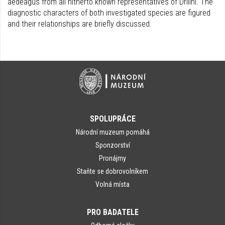
aedeagus from all hitherto known representatives of Drilini. The
diagnostic characters of both investigated species are figured
and their relationships are briefly discussed.
SPOLUPRÁCE
Národní muzeum pomáhá
Sponzorství
Pronájmy
Staňte se dobrovolníkem
Volná místa
PRO BADATELE