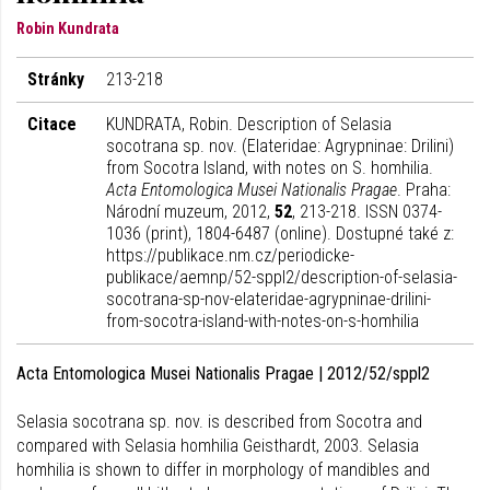
Robin Kundrata
Stránky
213-218
Citace
KUNDRATA, Robin. Description of Selasia
socotrana sp. nov. (Elateridae: Agrypninae: Drilini)
from Socotra Island, with notes on S. homhilia.
Acta Entomologica Musei Nationalis Pragae
. Praha:
Národní muzeum, 2012,
52
, 213-218. ISSN 0374-
1036 (print), 1804-6487 (online). Dostupné také z:
https://publikace.nm.cz/periodicke-
publikace/aemnp/52-sppl2/description-of-selasia-
socotrana-sp-nov-elateridae-agrypninae-drilini-
from-socotra-island-with-notes-on-s-homhilia
Acta Entomologica Musei Nationalis Pragae | 2012/52/sppl2
Selasia socotrana sp. nov. is described from Socotra and
compared with Selasia homhilia Geisthardt, 2003. Selasia
homhilia is shown to differ in morphology of mandibles and