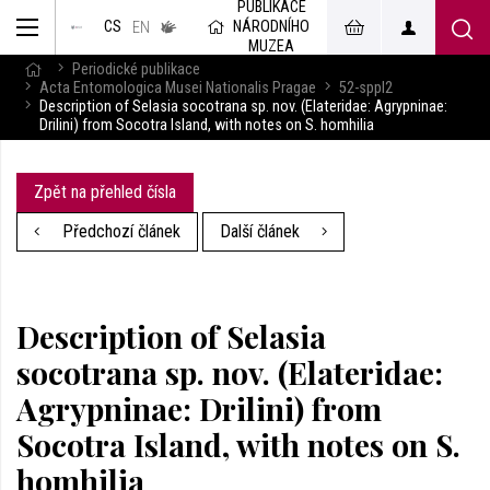
PUBLIKACE
muzeum
NÁRODNÍHO
CS
v českém
EN
znakovém
MUZEA
jazyce
Periodické publikace
Acta Entomologica Musei Nationalis Pragae
52-sppl2
Description of Selasia socotrana sp. nov. (Elateridae: Agrypninae:
Drilini) from Socotra Island, with notes on S. homhilia
Zpět na přehled čísla
Předchozí článek
Další článek
Description of Selasia
socotrana sp. nov. (Elateridae:
Agrypninae: Drilini) from
Socotra Island, with notes on S.
homhilia