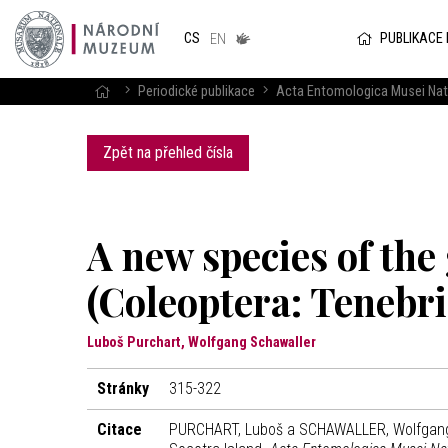
Národním
muzeum
PUBLIKACE
CS
v českém
EN
znakovém
jazyce
Periodické publikace
Acta Entomologica Musei Nat
Zpět na přehled čísla
A new species of the
(Coleoptera: Tenebri
Luboš Purchart, Wolfgang Schawaller
Stránky
315-322
Citace
PURCHART, Luboš a SCHAWALLER, Wolfgang. 