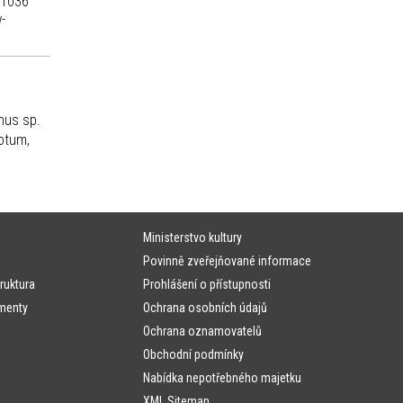
-1036
-
nus sp.
notum,
Ministerstvo kultury
Povinně zveřejňované informace
ruktura
Prohlášení o přístupnosti
menty
Ochrana osobních údajů
Ochrana oznamovatelů
Obchodní podmínky
Nabídka nepotřebného majetku
XML Sitemap