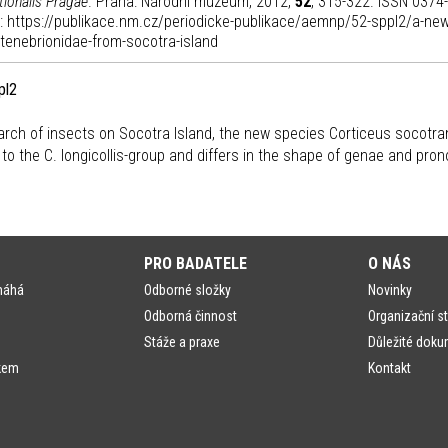
ionalis Pragae
. Praha: Národní muzeum, 2012,
52
, 315-322. ISSN 0374
 z: https://publikace.nm.cz/periodicke-publikace/aemnp/52-sppl2/a-new
tenebrionidae-from-socotra-island
pl2
earch of insects on Socotra Island, the new species Corticeus socotra
to the C. longicollis-group and differs in the shape of genae and pro
PRO BADATELE
O NÁS
máhá
Odborné složky
Novinky
Odborná činnost
Organizační st
Stáže a praxe
Důležité doku
kem
Kontakt