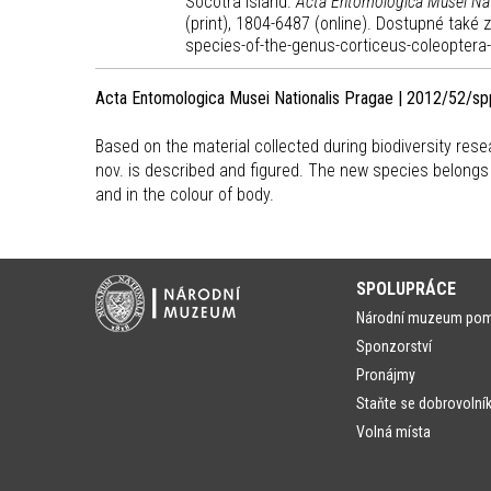
Socotra Island.
Acta Entomologica Musei Nat
(print), 1804-6487 (online). Dostupné také
species-of-the-genus-corticeus-coleoptera-
Acta Entomologica Musei Nationalis Pragae | 2012/52/sp
Based on the material collected during biodiversity res
nov. is described and figured. The new species belongs 
and in the colour of body.
SPOLUPRÁCE
Národní muzeum po
Sponzorství
Pronájmy
Staňte se dobrovolní
Volná místa