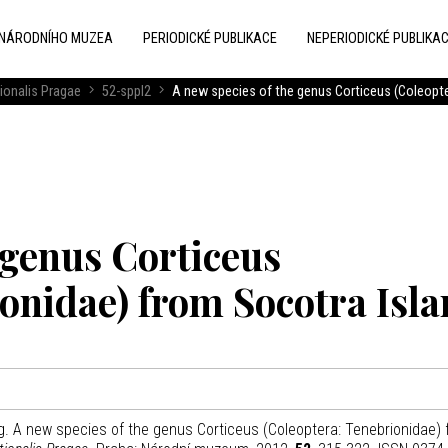
 NÁRODNÍHO MUZEA
PERIODICKÉ PUBLIKACE
NEPERIODICKÉ PUBLIKA
ionalis Pragae
52-sppl2
A new species of the genus Corticeus (Coleopte
 genus Corticeus
onidae) from Socotra Isl
A new species of the genus Corticeus (Coleoptera: Tenebrionidae) 