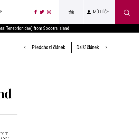
CE
MŮJ ÚČET
ra: Tenebrionidae) from Socotra Island
Předchozí článek
Další článek
and
from