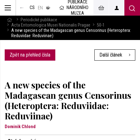
PUBLIKACE
muzeum
NÁRODNÍHO
CS
v českém
EN
znakovém
MUZEA
jazyce
Periodické publikace
Acta Entomologica Musei Nationalis Pragae
50-1
A new species of the Madagascan genus Censorinus (Heteroptera:
Reduviidae: Reduviinae)
Zpět na přehled čísla
Další článek
A new species of the
Madagascan genus Censorinus
(Heteroptera: Reduviidae:
Reduviinae)
Dominik Chlond