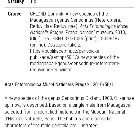
Stránky
1-6
Citace
CHLOND, Dominik. A new species of the
Madagascan genus Censorinus (Heteroptera:
Reduviidae: Reduviinae).
Acta Entomologica Musei
Nationalis Pragae
. Praha: Národní muzeum, 2010,
50
(1), 1-6. ISSN 0374-1036 (print), 1804-6487
(online). Dostupné také z:
https://publikace.nm.cz/periodicke-
publikace/aemnp/50-1/a-new-species-of-the-
madagascan-genus-censorinus-heteroptera-
reduviidae-reduviinae
Acta Entomologica Musei Nationalis Pragae | 2010/50/1
A new species of the genus Censorinus Distant, 1903, C. karinae
sp. nov., is described, based on a single male from Madagascar
selected from unidentified materials in the Muséum National
d’Histoire Naturelle, Paris. The habitus and diagnostic
characters of the male genitalia are illustrated.