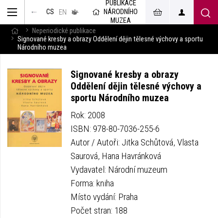
PUBLIKACE
muzeum
NÁRODNÍHO
CS
v českém
EN
znakovém
MUZEA
jazyce
Neperiodické publikace
Signované kresby a obrazy Oddělení dějin tělesné výchovy a sportu
Národního muzea
Signované kresby a obrazy
Oddělení dějin tělesné výchovy a
sportu Národního muzea
Rok: 2008
ISBN: 978-80-7036-255-6
Autor / Autoři: Jitka Schůtová, Vlasta
Saurová, Hana Havránková
Vydavatel: Národní muzeum
Forma: kniha
Místo vydání: Praha
Počet stran: 188