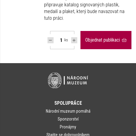
připravuje katalog signovaných plastik,
medailí a plaket, který bude navazovat na
tuto práci.
Objednat publikaci
ks
SPOLUPRÁCE
Národní muzeum pomáhá
Sponzorství
Pronájmy
Staňte se dobrovolníkem