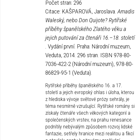
Počet stran: 296
Citace: KAŠPAROVÁ, Jaroslava.
Amadis
Waleský, nebo Don Quijote? Rytířské
příběhy španělského Zlatého věku a
jejich putování za čtenáři 16.–18. století
.
Vydání první. Praha: Národní muzeum,
Veduta, 2014. 296 stran. ISBN 978-80-
7036-422-2 (Národní muzeum), 978-80-
86829-95-1 (Veduta).
Rytířské příběhy španělského 16. a 17.
století a jejich evropský ohlas i úloha, kterou
z hlediska vývoje světové prózy sehrály, je
téma nesmírně vzrušující. Rytířské romány si
získaly čtenáře všech věkových kategorií a
společenských vrstev, na prahu renesance
podnítily nebývalým způsobem rozvoj lidské
fantazie, setřely hranice mezi realitou a fikcí