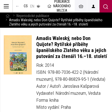
PUBLIKACE
muzeum
NÁRODNÍHO
CS
v českém
EN
znakovém
MUZEA
jazyce
Neperiodické publikace
Amadis Waleský, nebo Don Quijote? Rytířské příběhy španělského
Zlatého věku a jejich putování za čtenáři 16.–18. století
Amadis Waleský, nebo Don
Quijote? Rytířské příběhy
španělského Zlatého věku a jejich
putování za čtenáři 16.–18. století
Rok: 2014
ISBN: 978-80-7036-422-2 (Národní
muzeum), 978-80-86829-95-1 (Veduta)
Autor / Autoři: Jaroslava Kašparová
Vydavatel: Národní muzeum, Veduta
Forma: kniha
Místo vydání: Praha