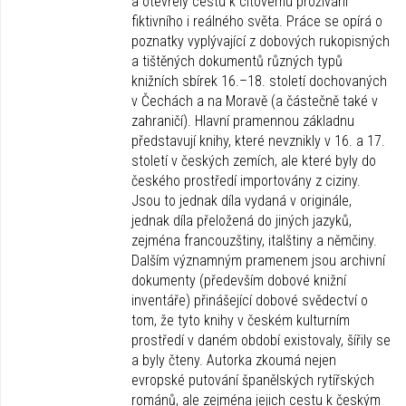
a otevřely cestu k citovému prožívání
fiktivního i reálného světa. Práce se opírá o
poznatky vyplývající z dobových rukopisných
a tištěných dokumentů různých typů
knižních sbírek 16.–18. století dochovaných
v Čechách a na Moravě (a částečně také v
zahraničí). Hlavní pramennou základnu
představují knihy, které nevznikly v 16. a 17.
století v českých zemích, ale které byly do
českého prostředí importovány z ciziny.
Jsou to jednak díla vydaná v originále,
jednak díla přeložená do jiných jazyků,
zejména francouzštiny, italštiny a němčiny.
Dalším významným pramenem jsou archivní
dokumenty (především dobové knižní
inventáře) přinášející dobové svědectví o
tom, že tyto knihy v českém kulturním
prostředí v daném období existovaly, šířily se
a byly čteny. Autorka zkoumá nejen
evropské putování španělských rytířských
románů, ale zejména jejich cestu k českým