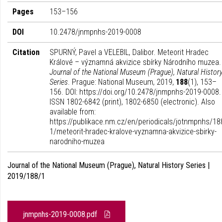
Pages
153–156
DOI
10.2478/jnmpnhs-2019-0008
Citation
SPURNÝ, Pavel a VELEBIL, Dalibor. Meteorit Hradec
Králové – významná akvizice sbírky Národního muzea.
Journal of the National Museum (Prague), Natural Histor
Series
. Prague: National Museum, 2019,
188
(1), 153–
156. DOI: https://doi.org/10.2478/jnmpnhs-2019-0008.
ISSN 1802-6842 (print), 1802-6850 (electronic). Also
available from:
https://publikace.nm.cz/en/periodicals/jotnmpnhs/18
1/meteorit-hradec-kralove-vyznamna-akvizice-sbirky-
narodniho-muzea
Journal of the National Museum (Prague), Natural History Series |
2019/188/1
jnmpnhs-2019-0008.pdf