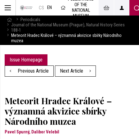
OF THE
EN
CS
NATIONAL
MUSEUM
Periodicals
Journal of the National Museum (Prague), Natural History Series
188-1
Meteorit Hradec Králové – významná akvizice sbírky Národního
muzea
Issue Homepage
Previous Article
Next Article
Meteorit Hradec Králové –
významná akvizice sbírky
Národního muzea
Pavel Spurný, Dalibor Velebil