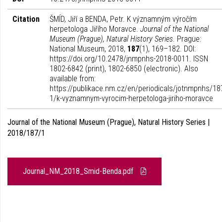
Citation
ŠMÍD, Jiří a BENDA, Petr. K významným výročím
herpetologa Jiřího Moravce.
Journal of the National
Museum (Prague), Natural History Series
. Prague:
National Museum, 2018,
187
(1), 169–182. DOI:
https://doi.org/10.2478/jnmpnhs-2018-0011. ISSN
1802-6842 (print), 1802-6850 (electronic). Also
available from:
https://publikace.nm.cz/en/periodicals/jotnmpnhs/18
1/k-vyznamnym-vyrocim-herpetologa-jiriho-moravce
Journal of the National Museum (Prague), Natural History Series |
2018/187/1
Journal_NM_2018_Smid-Benda.pdf