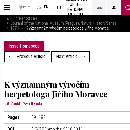
OF THE
EN
CS
NATIONAL
MUSEUM
Periodicals
Journal of the National Museum (Prague), Natural History Series
187-1
K významným výročím herpetologa Jiřího Moravce
Issue Homepage
Previous Article
Next Article
K významným výročím
herpetologa Jiřího Moravce
Jiří Šmíd, Petr Benda
Pages
169–182
DOI
10.2478/jnmpnhs-2018-0011