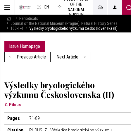
OF THE
EN
CS
NATIONAL
MUSEUM
Periodicals
Journal of the National Museum (Prague), Natural History Series
160-1-4
Výsledky bryologického výzkumu Československa (II)
Issue Homepage
Previous Article
Next Article
Výsledky bryologického
výzkumu Československa (II)
Z. Pilous
Pages
71-89
Citation
PILOUS, Z.. Výsledky bryologického výzkumu