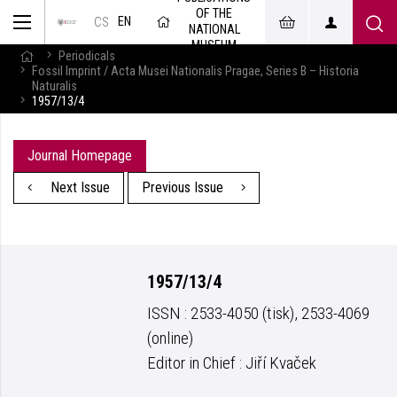
OF THE
EN
CS
NATIONAL
MUSEUM
Periodicals
Fossil Imprint / Acta Musei Nationalis Pragae, Series B – Historia
Naturalis
1957/13/4
Journal Homepage
Next Issue
Previous Issue
1957/13/4
ISSN : 2533-4050 (tisk), 2533-4069
(online)
Editor in Chief : Jiří Kvaček