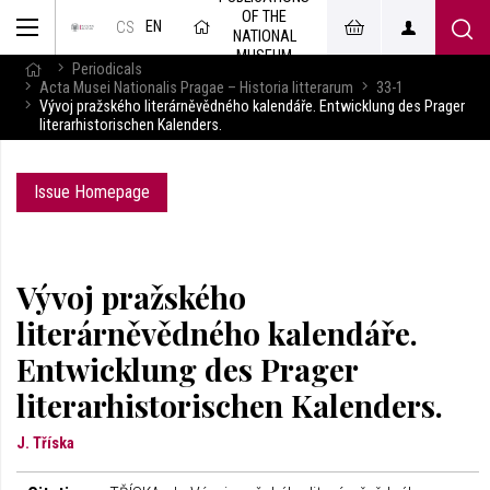
OF THE
EN
CS
NATIONAL
MUSEUM
Periodicals
Acta Musei Nationalis Pragae – Historia litterarum
33-1
Vývoj pražského literárněvědného kalendáře. Entwicklung des Prager
literarhistorischen Kalenders.
Issue Homepage
Vývoj pražského
literárněvědného kalendáře.
Entwicklung des Prager
literarhistorischen Kalenders.
J. Tříska