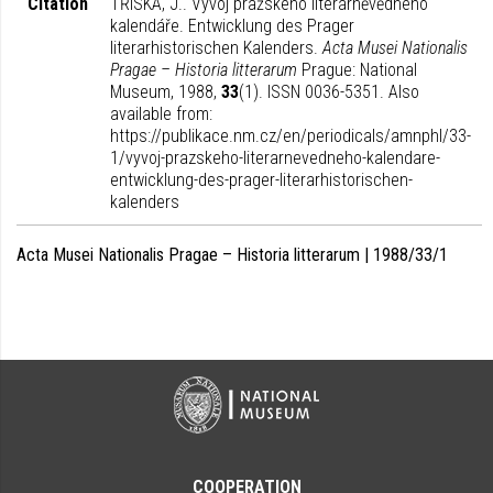
Citation
TŘÍSKA, J.. Vývoj pražského literárněvědného
kalendáře. Entwicklung des Prager
literarhistorischen Kalenders.
Acta Musei Nationalis
Pragae – Historia litterarum
Prague: National
Museum, 1988,
33
(1). ISSN 0036-5351. Also
available from:
https://publikace.nm.cz/en/periodicals/amnphl/33-
1/vyvoj-prazskeho-literarnevedneho-kalendare-
entwicklung-des-prager-literarhistorischen-
kalenders
Acta Musei Nationalis Pragae – Historia litterarum | 1988/33/1
COOPERATION