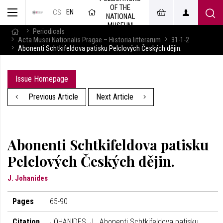
OF THE
EN
CS
NATIONAL
MUSEUM
Periodicals
Acta Musei Nationalis Pragae – Historia litterarum
31-1-2
Abonenti Schtkifeldova patisku Pelclových Českých dějin.
Issue Homepage
Previous Article
Next Article
Abonenti Schtkifeldova patisku
Pelclových Českých dějin.
J. Johanides
Pages
65-90
Citation
JOHANIDES, J.. Abonenti Schtkifeldova patisku