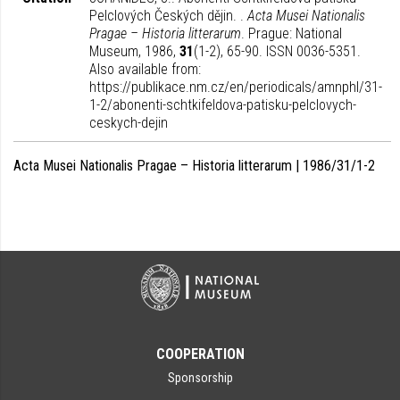
Pelclových Českých dějin. .
Acta Musei Nationalis
Pragae – Historia litterarum
. Prague: National
Museum, 1986,
31
(1-2), 65-90. ISSN 0036-5351.
Also available from:
https://publikace.nm.cz/en/periodicals/amnphl/31-
1-2/abonenti-schtkifeldova-patisku-pelclovych-
ceskych-dejin
Acta Musei Nationalis Pragae – Historia litterarum | 1986/31/1-2
COOPERATION
Sponsorship