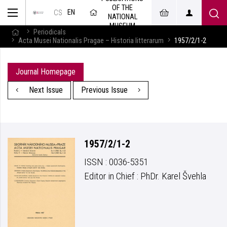
OF THE
EN
CS
NATIONAL
MUSEUM
Periodicals
Acta Musei Nationalis Pragae – Historia litterarum
1957/2/1-2
Journal Homepage
Next Issue
Previous Issue
1957/2/1-2
ISSN : 0036-5351
Editor in Chief : PhDr. Karel Švehla