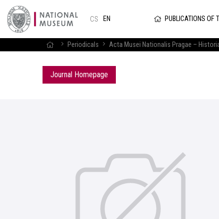
PUBLICATIONS OF 
EN
CS
Periodicals
Acta Musei Nationalis Pragae – Histori
Journal Homepage