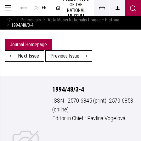
OF THE
EN
CS
NATIONAL
MUSEUM
Periodicals
Acta Musei Nationalis Pragae – Historia
1994/48/3-4
Journal Homepage
Next Issue
Previous Issue
1994/48/3-4
ISSN : 2570-6845 (print), 2570-6853
(online)
Editor in Chief : Pavlína Vogelová