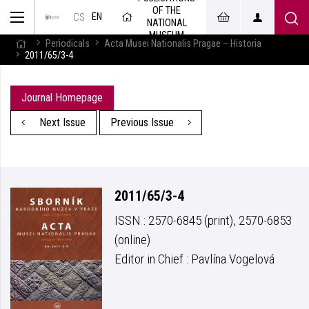
OF THE
EN
CS
NATIONAL
MUSEUM
Periodicals
Acta Musei Nationalis Pragae – Historia
2011/65/3-4
Journal Homepage
Next Issue
Previous Issue
2011/65/3-4
ISSN : 2570-6845 (print), 2570-6853
(online)
Editor in Chief : Pavlína Vogelová