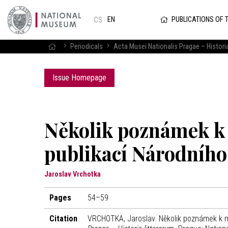
PUBLICATIONS OF 
EN
CS
Periodicals
Acta Musei Nationalis Pragae – Historia
Issue Homepage
Několik poznámek k
publikací Národního
Jaroslav Vrchotka
Pages
54–59
Citation
VRCHOTKA, Jaroslav. Několik poznámek k 