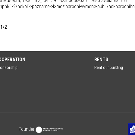
nal Museum, 1956,
1
(2), 54–59. ISSN 0036-5351. Also available from:
nphl/1-2/nekolik-poznamek-k-mezinarodni-vymene-publikaci-narodniho
/1/2
OOPERATION
RENTS
onsorship
Rent our building
Founder: