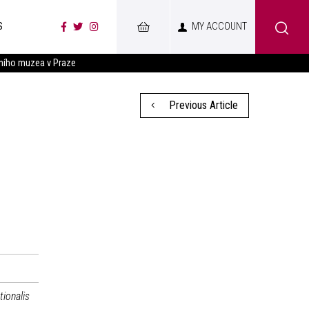
S
MY ACCOUNT
ního muzea v Praze
Previous Article
ionalis