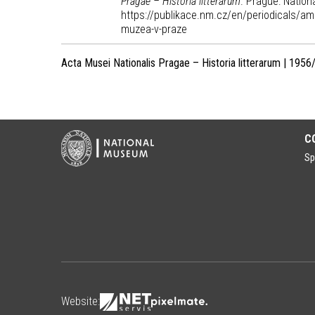
Pragae – Historia litterarum
. Prague: Natio
https://publikace.nm.cz/en/periodicals/am
muzea-v-praze
Acta Musei Nationalis Pragae – Historia litterarum | 1956
C
Sp
Website: