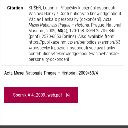
Citation
SRŠEŇ, Lubomír. Příspěvky k poznání osobnosti
Václava Hanky / Contributions to knowledge about
Václav Hanka´s personality (dokončení).
Acta
Musei Nationalis Pragae – Historia
. Prague: National
Museum, 2009,
63
(4), 120-168. ISSN 2570-6845
(print), 2570-6853 (online). Also available from:
https://publikace.nm.cz/en/periodicals/amnph/63-
4/prispevky-k-poznani-osobnosti-vaclava-hanky-
contributions-to-knowledge-about-vaclav-hankas-
personality-dokonceni
Acta Musei Nationalis Pragae – Historia | 2009/63/4
Sbornik A 4_2009_web.pdf