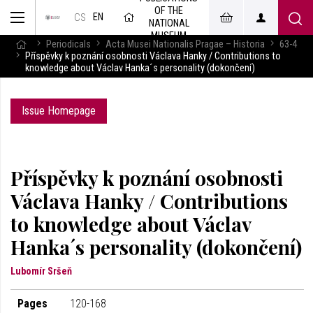
OF THE
EN
CS
NATIONAL
MUSEUM
Periodicals
Acta Musei Nationalis Pragae – Historia
63-4
Příspěvky k poznání osobnosti Václava Hanky / Contributions to
knowledge about Václav Hanka´s personality (dokončení)
Issue Homepage
Příspěvky k poznání osobnosti
Václava Hanky / Contributions
to knowledge about Václav
Hanka´s personality (dokončení)
Lubomír Sršeň
Pages
120-168